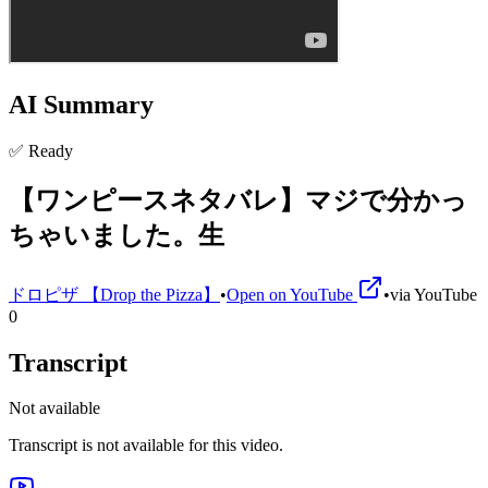
AI Summary
✅ Ready
【ワンピースネタバレ】マジで分かっ
ちゃいました。生
ドロピザ 【Drop the Pizza】
•
Open on YouTube
•
via
YouTube
0
Transcript
Not available
Transcript is not available for this video.