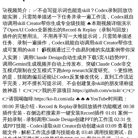
🚀视频简介： ✅不会写提示词也能造skill？Codex录制回放功
能实测，只需简单描述一下任务并录一遍工作流，Codex就自
动调用skill Creator帮你生成专业级技能 🔥本期视频详细演示
了OpenAI Codex全新推出的Record & Replay（录制与回放）
插件的完整用法。 不用再手写一大堆提示词，只需简单描述
任务、录制一遍操作，Codex就能自动调用skill Creator帮你生
成可复用的skill！ 📹视频通过三个由易到难的实战案例带你深
入实测： 调用Claude Design自动生成并下载5页AI趋势PPT、
调用Gemini生成视频并自动上传发布、突破Claude Code非交
互模式限制在交互模式下跑deep research深度研究。 ✨更惊艳
的是，技能跑偏后还能让Codex反复修改优化，直到工作流近
乎完美，对不擅长写提示词、不会创建复杂skill的朋友堪称提
效神器！ 👉👉👉我的开源项目:https://github.com/win4r/ 👉👉
👉请我喝咖啡:https://ko-fi.com/aila 🔥🔥🔥YouTube时间戳：
00:00 开场介绍 - Record & Replay录制回放插件功能概述 00:38
插件安装 - 在侧边栏搜索并一键安装Record插件 01:01 案例一
开始录制 - 录制调用Claude Design创建PPT的工作流 02:31 生
成PPT技能 - Codex读取skill Creator自动创建skill 03:09 查看技
能文件 - 解析工作流步骤与技能命名 03:48 调用技能测试 - 自