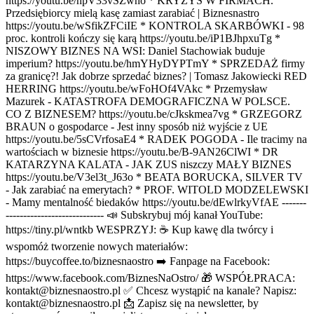
https://youtu.be/hpV33vSZwno * KRYZYS W FIRMACH.
Przedsiębiorcy mielą kasę zamiast zarabiać | Biznesnastro
https://youtu.be/wSfikZFCiIE * KONTROLA SKARBÓWKI - 98
proc. kontroli kończy się karą https://youtu.be/iP1BJhpxuTg *
NISZOWY BIZNES NA WSI: Daniel Stachowiak buduje
imperium? https://youtu.be/hmYHyDYPTmY * SPRZEDAŻ firmy
za granicę?! Jak dobrze sprzedać biznes? | Tomasz Jakowiecki RED
HERRING https://youtu.be/wFoHOf4VAkc * Przemysław
Mazurek - KATASTROFA DEMOGRAFICZNA W POLSCE.
CO Z BIZNESEM? https://youtu.be/cJkskmea7vg * GRZEGORZ
BRAUN o gospodarce - Jest inny sposób niż wyjście z UE
https://youtu.be/5sCVrfosaE4 * RADEK POGODA - Ile tracimy na
wartościach w biznesie https://youtu.be/B-9AN26ClWI * DR
KATARZYNA KALATA - JAK ZUS niszczy MAŁY BIZNES
https://youtu.be/V3el3t_J63o * BEATA BORUCKA, SILVER TV
- Jak zarabiać na emerytach? * PROF. WITOLD MODZELEWSKI
- Mamy mentalność biedaków https://youtu.be/dEwlrkyVfAE -------
---------------------------- 📣 Subskrybuj mój kanał YouTube:
https://tiny.pl/wntkb WESPRZYJ: ☕ Kup kawę dla twórcy i
wspomóż tworzenie nowych materiałów:
https://buycoffee.to/biznesnaostro ➡️ Fanpage na Facebook:
https://www.facebook.com/BiznesNaOstro/ 🎁 WSPÓŁPRACA:
kontakt@biznesnaostro.pl ✅ Chcesz wystąpić na kanale? Napisz:
kontakt@biznesnaostro.pl 📩 Zapisz się na newsletter, by