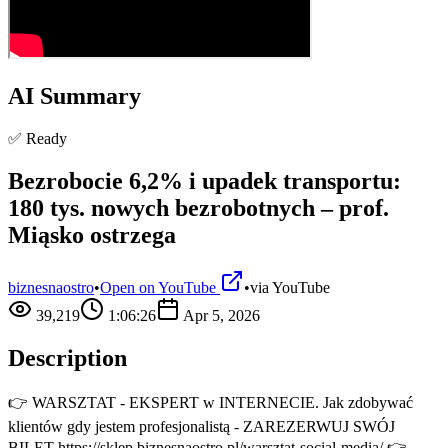
AI Summary
✅ Ready
Bezrobocie 6,2% i upadek transportu:
180 tys. nowych bezrobotnych – prof.
Miąsko ostrzega
biznesnaostro
•
Open on YouTube
•
via
YouTube
39,219
1:06:26
Apr 5, 2026
Description
👉 WARSZTAT - EKSPERT w INTERNECIE. Jak zdobywać
klientów gdy jestem profesjonalistą - ZAREZERWUJ SWÓJ
BILET https://sklep.biznesnaostro.pl/warsztat-social-media/ 👉