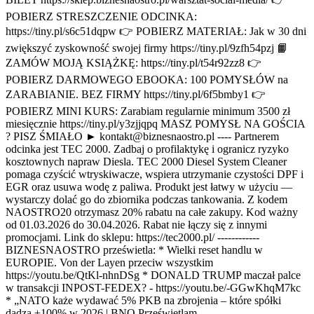
POBIERZ STRESZCZENIE ODCINKA:
https://tiny.pl/s6c51dqpw 👉 POBIERZ MATERIAŁ: Jak w 30 dni
zwiększyć zyskowność swojej firmy https://tiny.pl/9zfh54pzj 📙
ZAMÓW MOJĄ KSIĄŻKĘ: https://tiny.pl/t54r92zz8 👉
POBIERZ DARMOWEGO EBOOKA: 100 POMYSŁÓW na
ZARABIANIE. BEZ FIRMY https://tiny.pl/6f5bmby1 👉
POBIERZ MINI KURS: Zarabiam regularnie minimum 3500 zł
miesięcznie https://tiny.pl/y3zjjqpq MASZ POMYSŁ NA GOŚCIA
? PISZ ŚMIAŁO ► kontakt@biznesnaostro.pl ---- Partnerem
odcinka jest TEC 2000. Zadbaj o profilaktykę i ogranicz ryzyko
kosztownych napraw Diesla. TEC 2000 Diesel System Cleaner
pomaga czyścić wtryskiwacze, wspiera utrzymanie czystości DPF i
EGR oraz usuwa wodę z paliwa. Produkt jest łatwy w użyciu —
wystarczy dolać go do zbiornika podczas tankowania. Z kodem
NAOSTRO20 otrzymasz 20% rabatu na całe zakupy. Kod ważny
od 01.03.2026 do 30.04.2026. Rabat nie łączy się z innymi
promocjami. Link do sklepu: https://tec2000.pl/ ------------
BIZNESNAOSTRO prześwietla: * Wielki reset handlu w
EUROPIE. Von der Layen przeciw wszystkim
https://youtu.be/QtKl-nhnDSg * DONALD TRUMP maczał palce
w transakcji INPOST-FEDEX? - https://youtu.be/-GGwKhqM7kc
* „NATO każe wydawać 5% PKB na zbrojenia – które spółki
dadzą +100% w 2026 | BNO Prześwietlam