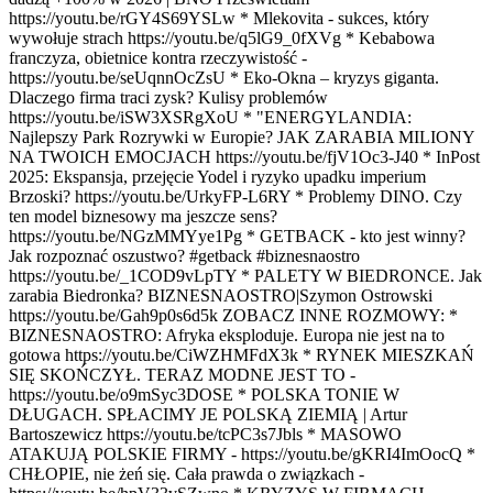
https://youtu.be/rGY4S69YSLw * Mlekovita - sukces, który
wywołuje strach https://youtu.be/q5lG9_0fXVg * Kebabowa
franczyza, obietnice kontra rzeczywistość -
https://youtu.be/seUqnnOcZsU * Eko-Okna – kryzys giganta.
Dlaczego firma traci zysk? Kulisy problemów
https://youtu.be/iSW3XSRgXoU * "ENERGYLANDIA:
Najlepszy Park Rozrywki w Europie? JAK ZARABIA MILIONY
NA TWOICH EMOCJACH https://youtu.be/fjV1Oc3-J40 * InPost
2025: Ekspansja, przejęcie Yodel i ryzyko upadku imperium
Brzoski? https://youtu.be/UrkyFP-L6RY * Problemy DINO. Czy
ten model biznesowy ma jeszcze sens?
https://youtu.be/NGzMMYye1Pg * GETBACK - kto jest winny?
Jak rozpoznać oszustwo? #getback #biznesnaostro
https://youtu.be/_1COD9vLpTY * PALETY W BIEDRONCE. Jak
zarabia Biedronka? BIZNESNAOSTRO|Szymon Ostrowski
https://youtu.be/Gah9p0s6d5k ZOBACZ INNE ROZMOWY: *
BIZNESNAOSTRO: Afryka eksploduje. Europa nie jest na to
gotowa https://youtu.be/CiWZHMFdX3k * RYNEK MIESZKAŃ
SIĘ SKOŃCZYŁ. TERAZ MODNE JEST TO -
https://youtu.be/o9mSyc3DOSE * POLSKA TONIE W
DŁUGACH. SPŁACIMY JE POLSKĄ ZIEMIĄ | Artur
Bartoszewicz https://youtu.be/tcPC3s7Jbls * MASOWO
ATAKUJĄ POLSKIE FIRMY - https://youtu.be/gKRI4ImOocQ *
CHŁOPIE, nie żeń się. Cała prawda o związkach -