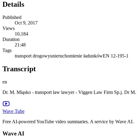
Details
Published
Oct 9, 2017
Views
10,184
Duration
21:48
Tags
transport drogowy
unieruchomienie ładunków
EN 12-195-1
Transcript
en
Dr. M. Miąsko - transport law lawyer - Viggen Law Firm Sp.j. Dr M.
Wave Tube
Free AI-powered YouTube video summaries. A service by Wave AI.
Wave AI