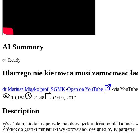
AI Summary
✅ Ready
Dlaczego nie kierowca musi zamocować ła
dr Mariusz Miąsko prof. SGMK
•
Open on YouTube
•
via
YouTube
10,184
21:48
Oct 9, 2017
Description
Wyjaśniam, kto tak naprawdę ma obowiązek unieruchomić ładunek w 
Źródło: do grafiki miniaturki wykorzystano: designed by Kjpargeter 