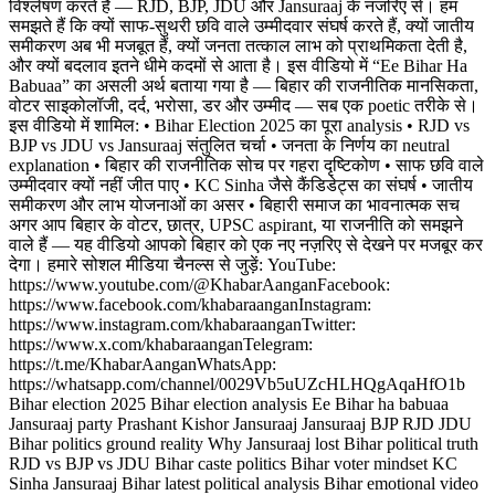
विश्लेषण करते हैं — RJD, BJP, JDU और Jansuraaj के नजरिए से। हम
समझते हैं कि क्यों साफ-सुथरी छवि वाले उम्मीदवार संघर्ष करते हैं, क्यों जातीय
समीकरण अब भी मजबूत हैं, क्यों जनता तत्काल लाभ को प्राथमिकता देती है,
और क्यों बदलाव इतने धीमे कदमों से आता है। इस वीडियो में “Ee Bihar Ha
Babuaa” का असली अर्थ बताया गया है — बिहार की राजनीतिक मानसिकता,
वोटर साइकोलॉजी, दर्द, भरोसा, डर और उम्मीद — सब एक poetic तरीके से।
इस वीडियो में शामिल: • Bihar Election 2025 का पूरा analysis • RJD vs
BJP vs JDU vs Jansuraaj संतुलित चर्चा • जनता के निर्णय का neutral
explanation • बिहार की राजनीतिक सोच पर गहरा दृष्टिकोण • साफ छवि वाले
उम्मीदवार क्यों नहीं जीत पाए • KC Sinha जैसे कैंडिडेट्स का संघर्ष • जातीय
समीकरण और लाभ योजनाओं का असर • बिहारी समाज का भावनात्मक सच
अगर आप बिहार के वोटर, छात्र, UPSC aspirant, या राजनीति को समझने
वाले हैं — यह वीडियो आपको बिहार को एक नए नज़रिए से देखने पर मजबूर कर
देगा। हमारे सोशल मीडिया चैनल्स से जुड़ें: YouTube:
https://www.youtube.com/@KhabarAangan ​Facebook:
https://www.facebook.com/khabaraangan ​Instagram:
https://www.instagram.com/khabaraangan ​Twitter:
https://www.x.com/khabaraangan ​Telegram:
https://t.me/KhabarAangan ​WhatsApp:
https://whatsapp.com/channel/0029Vb5uUZcHLHQgAqaHfO1b
Bihar election 2025 Bihar election analysis Ee Bihar ha babuaa
Jansuraaj party Prashant Kishor Jansuraaj Jansuraaj BJP RJD JDU
Bihar politics ground reality Why Jansuraaj lost Bihar political truth
RJD vs BJP vs JDU Bihar caste politics Bihar voter mindset KC
Sinha Jansuraaj Bihar latest political analysis Bihar emotional video