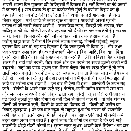
आदमी अपना दिन गुजरात की फैक्ट्रियों में बिताता है। रातें दिल्ली के गंदे कमरों
में काटता है। खेत पंजाब के हो या मल्टीस्टोरी मुंबई के पसीना बिहार का ही
बहता है। पर जब वोट देने घर लौटता है तो अचानक उसे याद आता है कि इ
बिहार बबुआ। यहां जाति से ऊपर कुछ ना बोला। आरजेडी अपनी पुरानी
परंपराओं की गठरी लेकर आती है। सामाजिक न्याय, पिछड़ों की आवाज, खेत
खलिहान की गंध, बीजेपी अपने राष्ट्रवाद की थैली उठाकर रख देती है। सबका
साथ, सबका विकास और मोदी जी का चेहरा जो हर जगह साथ चलता है।
जडीयू खड़ा रहता है बीच में कि हमने सड़क बनवाई, बिजली पहुंचाई, स्कूल
दुरुस्त किए और वो यह याद दिलाता है कि काम हमने भी किया है। और उधर
जन स्वराज खड़ा होता है एक नई कहानी लेकर। बिना जाति, बिना दाग, बिना
पुरानी राजनीति के एक नई सुबह का दावा करते हैं। लेकिन बिहार बिहार थोड़ा
अलग है। यहां बातें बदली, चेहरे बदले और दल बदले पर आदतें इतनी जल्दी नहीं
बदलती। यहां जब साफ सुथरा पढ़ा लिखा चेहरा मंच पर खड़ा होता है तो लोग
ताली जरूर बजाते। पर वोट वोट उस जगह चला जाता है जहां जात कोई पहचान
देती हो। जहां नेता की पुरानी दहार अब भी गांव में गूंजती हो। जहां एक झूठा ही
सही पर भरोसा बना रहता है। इस बार भी ऐसा ही हुआ। आरजेडी के अपने गढ़
जागे। बीजेपी के अपने भक्त खड़े रहे। जेडीयू अपनी जमीन बचाने में लग गया
और जन स्वराज अपने सपने लेकर घूमता रहा। केसी सिन्हा जैसे उम्मीदवार जो
पढ़े लिखे सुलझे हुए और दिमाग से नहीं दिल से बोलने वाले थे। वो गांव-गांव गए।
किसी की समस्या सुनी, किसी के बच्चे को किताब दी। किसी की जमीन का
विवाद सुलझाया। पर जब वोट खुला तो महसूस हुआ कि सपनों की राजनीति
अभी बिहार को उतनी समझ में नहीं आई है। यहां साफ छवि वाले भी कभी-कभी
बहुत साफ लगने लग जाते हैं। इतने साफ कि लोगों को लगता है कि अरे भाई
राजनीति थोड़ी गंदगी मांगती है। इतना साफ सुथरा आदमी कैसे टिकेगा? यह दोष
नहीं है। यह बस सोच है जो दशकों से बनी रही। और उसी सोच में एक और बात