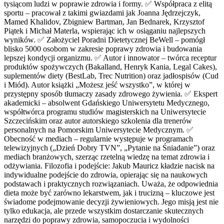
tysiącom ludzi w poprawie zdrowia i formy. ✅ Współpraca z elitą
sportu – pracował z takimi gwiazdami jak Joanna Jędrzejczyk,
Mamed Khalidov, Zbigniew Bartman, Jan Bednarek, Krzysztof
Piątek i Michał Materla, wspierając ich w osiąganiu najlepszych
wyników. ✅ Założyciel Poradni Dietetycznej BeWell – pomógł
blisko 5000 osobom w zakresie poprawy zdrowia i budowania
lepszej kondycji organizmu. ✅ Autor i innowator – twórca receptur
produktów spożywczych (Bakalland, Henryk Kania, Legal Cakes),
suplementów diety (BestLab, Trec Nutrition) oraz jadłospisów (Cud
i Miód). Autor książki „Możesz jeść wszystko”, w której w
przystępny sposób tłumaczy zasady zdrowego żywienia. ✅ Ekspert
akademicki – absolwent Gdańskiego Uniwersytetu Medycznego,
współtwórca programu studiów magisterskich na Uniwersytecie
Szczecińskim oraz autor autorskiego szkolenia dla trenerów
personalnych na Pomorskim Uniwersytecie Medycznym. ✅
Obecność w mediach – regularnie występuje w programach
telewizyjnych („Dzień Dobry TVN”, „Pytanie na Śniadanie”) oraz
mediach branżowych, szerząc rzetelną wiedzę na temat zdrowia i
odżywiania. Filozofia i podejście: Jakub Mauricz kładzie nacisk na
indywidualne podejście do zdrowia, opierając się na naukowych
podstawach i praktycznych rozwiązaniach. Uważa, że odpowiednia
dieta może być zarówno lekarstwem, jak i trucizną – kluczowe jest
świadome podejmowanie decyzji żywieniowych. Jego misją jest nie
tylko edukacja, ale przede wszystkim dostarczanie skutecznych
narzędzi do poprawy zdrowia, samopoczucia i wydolności