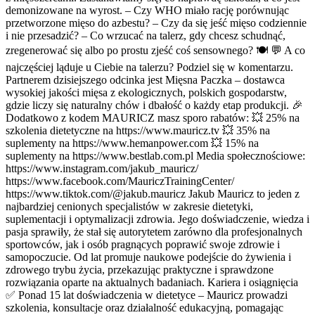
demonizowane na wyrost. – Czy WHO miało rację porównując
przetworzone mięso do azbestu? – Czy da się jeść mięso codziennie
i nie przesadzić? – Co wrzucać na talerz, gdy chcesz schudnąć,
zregenerować się albo po prostu zjeść coś sensownego? 🍽️ 💬 A co
najczęściej ląduje u Ciebie na talerzu? Podziel się w komentarzu.
Partnerem dzisiejszego odcinka jest Mięsna Paczka – dostawca
wysokiej jakości mięsa z ekologicznych, polskich gospodarstw,
gdzie liczy się naturalny chów i dbałość o każdy etap produkcji. 🎉
Dodatkowo z kodem MAURICZ masz sporo rabatów: 💥 25% na
szkolenia dietetyczne na https://www.mauricz.tv 💥 35% na
suplementy na https://www.hemanpower.com 💥 15% na
suplementy na https://www.bestlab.com.pl Media społecznościowe:
https://www.instagram.com/jakub_mauricz/
https://www.facebook.com/MauriczTrainingCenter/
https://www.tiktok.com/@jakub.mauricz Jakub Mauricz to jeden z
najbardziej cenionych specjalistów w zakresie dietetyki,
suplementacji i optymalizacji zdrowia. Jego doświadczenie, wiedza i
pasja sprawiły, że stał się autorytetem zarówno dla profesjonalnych
sportowców, jak i osób pragnących poprawić swoje zdrowie i
samopoczucie. Od lat promuje naukowe podejście do żywienia i
zdrowego trybu życia, przekazując praktyczne i sprawdzone
rozwiązania oparte na aktualnych badaniach. Kariera i osiągnięcia
✅ Ponad 15 lat doświadczenia w dietetyce – Mauricz prowadzi
szkolenia, konsultacje oraz działalność edukacyjną, pomagając