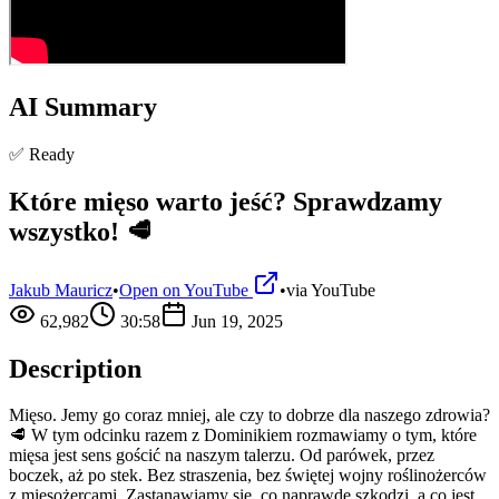
AI Summary
✅ Ready
Które mięso warto jeść? Sprawdzamy
wszystko! 🥩
Jakub Mauricz
•
Open on YouTube
•
via
YouTube
62,982
30:58
Jun 19, 2025
Description
Mięso. Jemy go coraz mniej, ale czy to dobrze dla naszego zdrowia?
🥩 W tym odcinku razem z Dominikiem rozmawiamy o tym, które
mięsa jest sens gościć na naszym talerzu. Od parówek, przez
boczek, aż po stek. Bez straszenia, bez świętej wojny roślinożerców
z mięsożercami. Zastanawiamy się, co naprawdę szkodzi, a co jest