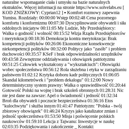
naturalne wspomaganie ciała i umysłu na bazie naturalnych
ekstraktów. Więcej informacji na stronie https://www.solvelabs.eu [
KOD ZNIŻKOWY: Cyprian12 ] ▪ Komfort rozmowy zapewnia
Yumisu. Rozdziały: 00:00:00 Wstęp 00:02:48 Cena pozornego
komfortu i konformizmu 00:07:30 Dyscyplinowanie obywateli i siła
oddolnych inicjatyw 00:11:05 My Ludzie, My Przedsiębiorcy:
Walka o godność i wolność 00:15:52 Wizja Rządu Przedsiębiorców
i merytokracji 00:18:36 Demokracja kontra merytokracja: Brak
kompetencji polityków 00:26:06 Ekonomiczne konsekwencje
niekompetencji polityków 00:32:00 Politycy jako "zasób" i problem
duchowości 00:35:57 KSeF i brak odpowiedzialności urzędników
00:43:58 Zewnętrzne oddziaływania i obowiązek patriotyzmu
00:51:25 Człowiek wykształcony a "wykształciuch": Obowiązki
wobec społeczeństwa 00:56:12 Rola służebna i etyka w zarządzaniu
państwem 01:02:12 Krytyka doboru kadr politycznych 01:06:05
Skandal kilometrówek i "problem dekalogu" 01:12:00 Nowy
deterministyczny system prawny: Walka o sprawiedliwość 01:20:44
Gotowość Polski na wojnę i brak szkoleń obronnych 01:28:31 Nic
nie jest dane na zawsze: Apel o świadomość i jedność 01:32:34
Broń dla obywateli i poczucie bezpieczeństwa 01:36:16 Etos
"kulochwytu" i służba innym 01:41:47 Patriotyzm: "Polska - twój
zbiorowy obowiązek" 01:46:24 Kryzys jako katalizator zmian i
jedność społeczeństwa 01:53:50 Misja i poświęcenie polskich
naukowców 01:59:10 Lekcja z Tajwanu: Inwestycje w naukę
02:03:35 Podziękowania i zakończenie _ Kontakt: