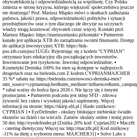
obywatelskością i odpowiedzialnością za wspólnotę. Czy Polska
zmierza w stronę kryzysu, którego większość społeczeństwa jeszcze
nie dostrzega? Prof. Mariusz Miąsko mówi o skutkach zadłużania
państwa, jakości prawa, odpowiedzialności polityków i sytuacji
przedsiębiorców oraz o tym dlaczego złe decyzje na szczytach
władzy mogą kosztować obywateli coraz więcej. Kontakt prof.
Mariusz Miąsko: https://mariuszmiasko.pl/kontakt/ ▪ Partnerem
kanału jest aplikacja XTB do zarządzania swoimi finansami. Dostęp
do aplikacji inwestycyjnej XTB: https://link-
pso.xtb.com/pso/1UGEc Rejestrując się z kodem “CYPRIAN”
otrzymasz kurs edukacyjny dla początkujących inwestorów.
Inwestowanie jest ryzykowne. Inwestuj odpowiedzialnie. ▪
Kosmetyki Dermika 100% for men są dostępne w najlepszych
drogeriach oraz na bielenda.com Z kodem CYPRIANMAJCHER
35 %* rabatu na: https://bielenda.com/nowosci-dermika-men?
utm_source=cyprianmajcher&utm_medium=influencer&utm_campai
* rabat ważny do końca lipca 2026 r. Nie łączy się z innymi
promocjami. ▪ Partnerem podcastu jest sklep SFD - zdrowa
żywność bez cukru i wysokiej jakości suplementy. Więcej
informacji na stronie: https://sklep.sfd.pl [ Hasło zniżkowe:
CYPRIAN ] ▪ EyeDefender - okulary blokujące niebieskie światło
ekranów na dzień i na wieczór. Zamów okulary online i testuj przez
50 dni: http://eyedefender.pl [Zniżka 20% kod: Cyprian20] ▪ Maczfit
- catering dietetyczny Więcej na: http://maczfit.pl/[ Kod zniżkowy
-31% na dietę z wyborem menu: MAJCHER31] ▪ Solve Labs x