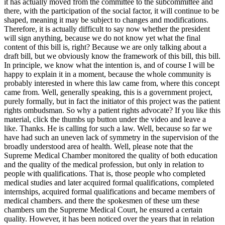
it has actually moved from the committee to the subcommittee and
there, with the participation of the social factor, it will continue to be
shaped, meaning it may be subject to changes and modifications.
Therefore, it is actually difficult to say now whether the president
will sign anything, because we do not know yet what the final
content of this bill is, right? Because we are only talking about a
draft bill, but we obviously know the framework of this bill, this bill.
In principle, we know what the intention is, and of course I will be
happy to explain it in a moment, because the whole community is
probably interested in where this law came from, where this concept
came from. Well, generally speaking, this is a government project,
purely formally, but in fact the initiator of this project was the patient
rights ombudsman. So why a patient rights advocate? If you like this
material, click the thumbs up button under the video and leave a
like. Thanks. He is calling for such a law. Well, because so far we
have had such an uneven lack of symmetry in the supervision of the
broadly understood area of ​​health. Well, please note that the
Supreme Medical Chamber monitored the quality of both education
and the quality of the medical profession, but only in relation to
people with qualifications. That is, those people who completed
medical studies and later acquired formal qualifications, completed
internships, acquired formal qualifications and became members of
medical chambers. and there the spokesmen of these um these
chambers um the Supreme Medical Court, he ensured a certain
quality. However, it has been noticed over the years that in relation