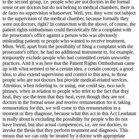
to the second group, i.e. people who are not doctors in the formal
sense or are doctors but do not belong to medical chambers, there is
de facto no supervision whatsoever. Well, yes, they were not subject
to the supervision of the medical chamber, because formally they
were not doctors, right? In connection with the above, of course, the
patient rights ombudsman could theoretically file a complaint with
the prosecutor's office against a person who was obviously
misleading patients or people who wa
nted to receive treatment. Mhm. Well, apart from the possibility of filing a complaint with the prosecutor's office, he had no additional instrument to, for example, temporarily exclude people who had committed certain unworthy practices. And it was here that the Patient Rights Ombudsman came up with what seemed to be a certain idea, a certain concept, a good idea, to also extend supervision and control to this area, to those people who are not doctors but provide medical-related services. Attention, when referring to, or using, one could say, two such phrases, when in relation to people who refer to the fact that they heal, they use the term that they heal, even though they are not doctors in the formal sense and receive remuneration for it. taking remuneration for this, we will come to this remuneration in a moment or they diagnose, because what this act in this Act Learlatan is really about is excluding the possibility for people who do not have formal, but also actual competences, i.e. are not doctors, to invoke the thesis that they perform treatment and diagnosis. This means that we can only be treated by a doctor with appropriate qualifications, and diagnosis can also be made by an entity or person with, yes, confirmed qualifications. And in fact, this lex, wrongly called Lex Sharlatan, is what it says about. She is not talking about there is no stigmatization of such a community in the content of the act itself, of this medical community, nor of the medical community. And in this area, if this bill were to boil down to this only, so to speak , then it would seem that at the level of intentions and ideas, well, that would be good. The point is that people who are not engineers should not claim that they have construction qualifications, and that people who are not doctors should not claim that they have medical qualifications. True? And people who don't have a pilot license should not get into the cockpit and claim they have one, right? And they didn't bother to fly by plane. Mhm. You at the level of the idea and direction itself. This is smart. it is balanced. The problem, of course, lies in the details, and that's why I do n't know how the president will react, because I don't know how these details will ultimately be regulated, because there is full agreement that all people who do not have a medical degree can support treatment. Mhm. True? They can improve the quality of life. They can do this through supplementation, through massages, through all these elements, of which there are probably dozens here, but they also support life in some way, but strictly speaking they are not a form of treatment, one could say in a formal sense, although it is not entirely clear what this treatment is in a formal sense. Well, we'll get to that in a moment, but okay, here we understand that they can't do that. What else can't these people do with this, I would say, broad medical background? They cannot suggest, according to the content of this act, they cannot suggest that the patient abandon traditional, conventional medicine in favor of only medicine, or actually no medicine, i.e. these, one could say, supportive medical activities, right? And this is penalized, so this law basically says this, we are still at the level of this generality and this intention, which is of course very right. He says: "In principle, we have nothing against you taking vitamin C infusions, some left-handed vitamin, or whatever you deem appropriate, as long as you give up, do n't give up, I mean, you can give up on your own, because you are a free person. As long as you are not persuaded by a person who is not a doctor or is a doctor to give up conventional medicine at the same time , right? That's the point, so that you are not persuaded, so that there is no situation where someone, for the sake of pursuing their economic interests, for example, motivates patients, motivates sick people, motivates sick people to give up conventional medicine in favor of replacing it exclusively with unconventional medicine, or basically not medicine, because if unconventional, it is not classical medicine, you can even say medicine in a purely formal sense. I mean strictly statutory provisions. And okay. And we also understand that there is logic here, because the truth is, such a construction does not attack the medical community. Because anyone can sell Supplements, as long as they do n't harm health. Everyone can provide other services, so to speak, as long as basic medical treatment, classically medical, goes hand in hand. Okay. The thing is, there are several such areas that are highly controversial. The question is , what exactly is this? Well, as we've established that there are two areas this act is focused on, namely the medical one, and we've already explained that a bit, now let's move on to the strictly medical one for a moment, where we have licensed physicians. Hmm. And here's an interesting story, because this act essentially in some cases excludes the freedom of action of these physicians, i.e., licensed physicians. So it says that it's not like you can make your own assessment and your own life experience, even if it were the richest, that you can perform certain procedures that you weigh, that they will be effective and most appropriate, even if you have exactly the same life experience and even if it were extensive. It's not like that, That you can do them freely, because there is such a thing as current medical knowledge. This current medical knowledge exists, and here's the interesting thing, it's just a catchphrase. There we have a certain general standard, a general standard applied in the act in this particular case. This concerns the act on the professions of physicians and dentists. And the act doesn't explain in detail what this current medical knowledge is. Well, it doesn't explain it in detail. What it is, what is treated, what is assumed to be current medical knowledge. It's a collection of information from many different databases and guidelines. And this is a dispute that has been going on in the medical community among doctors for years. Many doctors in Poland have had and are still having disciplinary proceedings, temporarily or indefinitely excluding them from the medical profession because there's no clarity on what this current medical knowledge is . An example was the famous amantadine, an example was, let's say, the pandemic. Hmm. And proceedings that are still ongoing today, including those of doctors who lost their licenses because they had a different concept. on knowledge, on ontolog, i.e., the ontological scope, i.e., the set of information contained in such a general concept. Current medical knowledge. This is what we count as current medical knowledge. And what I'm saying now stems directly from my experience, I'll emphasize here, not only from theory, but from my experience representing outstanding Polish doctors. This is generally very important in proceedings before the Supreme Medical Court, before the Supreme Medical Chamber, because what turns out? It turns out that we have, yes, we have a database of permissible and acceptable treatment methods. For example, an international database. We have a database of the United States, we have a database of methods recognized by Polish countries, by Poland, we have databases, I would say, diversified, and they do not at all overlap in this subject matter. That is, they differ from each other, to put it simply. Now, it's also important to know that problems arise from the circumstance that often what was current medical knowledge at a given moment is already, for example, outdated, obsolete. And here, the situation looks very different in practice, I would say. He said, "Not good for doctors." Here are three such examples. One doctor, a prominent figure in his field, received, if I remember correctly, a 30-year ban on practicing his profession. The other, equally prominent in his field, received less, a 15-year ban on practicing his profession. How did this happen? Ultimately, I'll say right away that in both cases, we managed, one might say, to annihilate the initially issued bans. But how did this happen? It turned out that both were outstanding representatives of medical science—not just doctors, but generally—in one case, a doctor, in the other, a postdoctoral degree, meaning they were representatives of the scientific world in general. Hmm, they came to Poland full of enthusiasm, full of energy, and full of confidence that they would be treating using the methods they had learned in the United States and Great Britain, because both of them practiced at outstanding, excellent universities and, interestingly, with absolutely top- tier scientists. In the area in which they specialized, they had specializations. Mhm. And it turned out that they didn't fit at all into the framework of methods that were recognized and known by, for example, the provincial health consultant. And both of them received, at different times, charges for various incidents. First, the disciplinary spokesman, initially believed there was no issue at all , because they had led to a complete recovery of the patients. I was just about to ask, did the patients suffer any harm in connection with this treatment? Yes. The strange thing about these cases, in fact, in all the cases we handled, the strange thing about these charges was that in none of them were there— firstly, there was a recovery, secondly, there were no lasting side effects. In one case, there was a rash that lasted, if I remember correctly, for about seven days. But clearly, it was within the community, because all these incidents were reported, as it later turned out, meaning they didn't come from patients. They didn't come from patients. One It came from a patient. The other two were from community reports. Clearly, there was some element of, I would say, competition, to put it mildly, and, well, anyway, these proceedings were