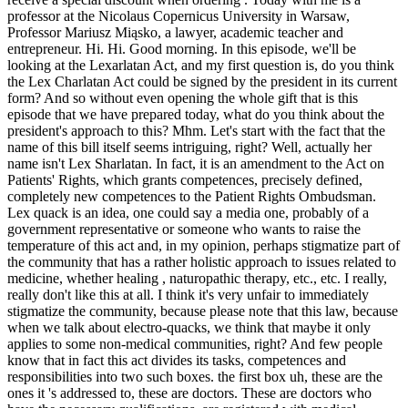
professor at the Nicolaus Copernicus University in Warsaw,
Professor Mariusz Miąsko, a lawyer, academic teacher and
entrepreneur. Hi. Hi. Good morning. In this episode, we'll be
looking at the Lexarlatan Act, and my first question is, do you think
the Lex Charlatan Act could be signed by the president in its current
form? And so without even opening the whole gift that is this
episode that we have prepared today, what do you think about the
president's approach to this? Mhm. Let's start with the fact that the
name of this bill itself seems intriguing, right? Well, actually her
name isn't Lex Sharlatan. In fact, it is an amendment to the Act on
Patients' Rights, which grants competences, precisely defined,
completely new competences to the Patient Rights Ombudsman.
Lex quack is an idea, one could say a media one, probably of a
government representative or someone who wants to raise the
temperature of this act and, in my opinion, perhaps stigmatize part of
the community that has a rather holistic approach to issues related to
medicine, whether healing , naturopathic therapy, etc., etc. I really,
really don't like this at all. I think it's very unfair to immediately
stigmatize the community, because please note that this law, because
when we talk about electro-quacks, we think that maybe it only
applies to some non-medical communities, right? And few people
know that in fact this act divides its tasks, competences and
responsibilities into two such boxes. the first box uh, these are the
ones it 's addressed to, these are doctors. These are doctors who