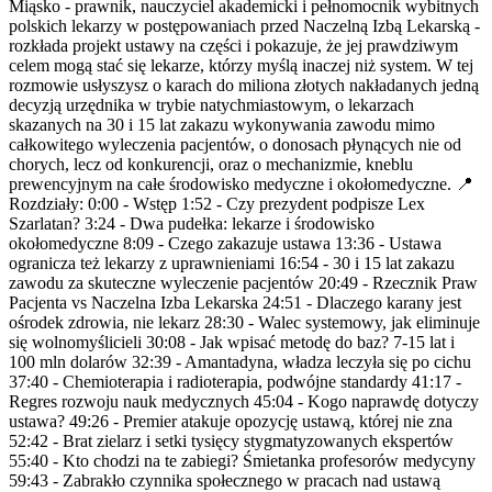
Miąsko - prawnik, nauczyciel akademicki i pełnomocnik wybitnych
polskich lekarzy w postępowaniach przed Naczelną Izbą Lekarską -
rozkłada projekt ustawy na części i pokazuje, że jej prawdziwym
celem mogą stać się lekarze, którzy myślą inaczej niż system. W tej
rozmowie usłyszysz o karach do miliona złotych nakładanych jedną
decyzją urzędnika w trybie natychmiastowym, o lekarzach
skazanych na 30 i 15 lat zakazu wykonywania zawodu mimo
całkowitego wyleczenia pacjentów, o donosach płynących nie od
chorych, lecz od konkurencji, oraz o mechanizmie, kneblu
prewencyjnym na całe środowisko medyczne i okołomedyczne. 📍
Rozdziały: 0:00 - Wstęp 1:52 - Czy prezydent podpisze Lex
Szarlatan? 3:24 - Dwa pudełka: lekarze i środowisko
okołomedyczne 8:09 - Czego zakazuje ustawa 13:36 - Ustawa
ogranicza też lekarzy z uprawnieniami 16:54 - 30 i 15 lat zakazu
zawodu za skuteczne wyleczenie pacjentów 20:49 - Rzecznik Praw
Pacjenta vs Naczelna Izba Lekarska 24:51 - Dlaczego karany jest
ośrodek zdrowia, nie lekarz 28:30 - Walec systemowy, jak eliminuje
się wolnomyślicieli 30:08 - Jak wpisać metodę do baz? 7-15 lat i
100 mln dolarów 32:39 - Amantadyna, władza leczyła się po cichu
37:40 - Chemioterapia i radioterapia, podwójne standardy 41:17 -
Regres rozwoju nauk medycznych 45:04 - Kogo naprawdę dotyczy
ustawa? 49:26 - Premier atakuje opozycję ustawą, której nie zna
52:42 - Brat zielarz i setki tysięcy stygmatyzowanych ekspertów
55:40 - Kto chodzi na te zabiegi? Śmietanka profesorów medycyny
59:43 - Zabrakło czynnika społecznego w pracach nad ustawą