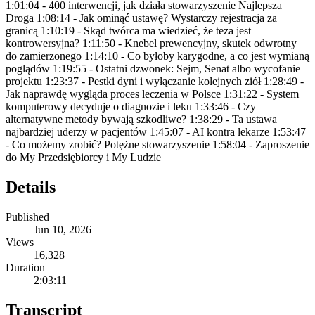
1:01:04 - 400 interwencji, jak działa stowarzyszenie Najlepsza
Droga 1:08:14 - Jak ominąć ustawę? Wystarczy rejestracja za
granicą 1:10:19 - Skąd twórca ma wiedzieć, że teza jest
kontrowersyjna? 1:11:50 - Knebel prewencyjny, skutek odwrotny
do zamierzonego 1:14:10 - Co byłoby karygodne, a co jest wymianą
poglądów 1:19:55 - Ostatni dzwonek: Sejm, Senat albo wycofanie
projektu 1:23:37 - Pestki dyni i wyłączanie kolejnych ziół 1:28:49 -
Jak naprawdę wygląda proces leczenia w Polsce 1:31:22 - System
komputerowy decyduje o diagnozie i leku 1:33:46 - Czy
alternatywne metody bywają szkodliwe? 1:38:29 - Ta ustawa
najbardziej uderzy w pacjentów 1:45:07 - AI kontra lekarze 1:53:47
- Co możemy zrobić? Potężne stowarzyszenie 1:58:04 - Zaproszenie
do My Przedsiębiorcy i My Ludzie
Details
Published
Jun 10, 2026
Views
16,328
Duration
2:03:11
Transcript