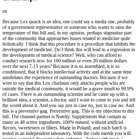
en
Because Lex quack is an idea, one could say a media one, probably
of a government representative or someone who wants to raise the
temperature of this bill and, in my opinion, perhaps stigmatize part
of the community that approaches issues related to medicine quite
holistically. I think that this procedure is a procedure that inhibits the
development of medicine. Do I think this will lead to a regression in
the development of medical science? Well, who can afford to
conduct research now for 100 million or even 20 million dollars
over the next 7-15 years? Because it is so assembled, it is so
conditioned, that it blocks intellectual activity and at the same time
annihilates the experience of outstanding doctors. Because if we
were to say that this Lex charlatan only attacks people who are
outside the medical community, it would be a grave insult to 99.9%
of cases. There is an outstanding scientist and he came up with a
brilliant idea, a scientist, a doctor, and I want to come to you and tell
the world about it. And you say just in case no, just in case no. And
this is a preventive gag. Preventive gag. This is my objection to this
bill. The channel partner is Nutrity. Supplements that contain as
many as 48 active ingredients, 100% natural, without artificial
flavors, sweeteners or fillers. Made in Poland, and each batch is
tested in an independent laboratory. With the code mentli you will
receive a special discount when ordering . Today with me is a