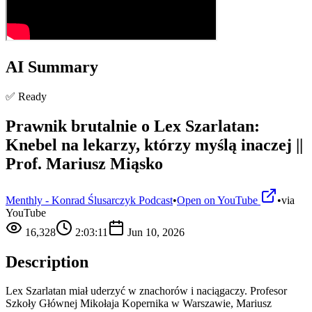
AI Summary
✅ Ready
Prawnik brutalnie o Lex Szarlatan:
Knebel na lekarzy, którzy myślą inaczej ||
Prof. Mariusz Miąsko
Menthly - Konrad Ślusarczyk Podcast
•
Open on YouTube
•
via
YouTube
16,328
2:03:11
Jun 10, 2026
Description
Lex Szarlatan miał uderzyć w znachorów i naciągaczy. Profesor
Szkoły Głównej Mikołaja Kopernika w Warszawie, Mariusz