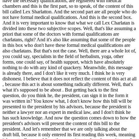
have the necessary qualifications, are registered with medical
chambers and this is the first part, so to speak, of the content of this
bill called Lex Sharlatton. And the second part are all people who do
not have formal medical qualifications. And this is the second box.
And it is very important to know that what we call Lex Charlatan is
divided into these two subjective scopes. Well, that's like assuming a
priori that some of the doctors with formal qualifications are
charlatans, right? And it's also like assuming that some of the people
in this box who don't have these formal medical qualifications are
also charlatans. But that's not the case. Well, there are a whole lot of,
you could say, specialists in the field of herbalism, yoga, other
forms, one could say, of health support, which have absolutely
nothing to do with any kind of quackery. Meanwhile, this message
is already there, and I don't like it very much. I think he is very
dishonest. I believe that it does not reflect the content of this act at all
, because this act is about something radically different. Well, that's
what it's supposed to be about . But getting back to the first
question, do you think he, the president, can sign it in the form it
was written in? You know what, I don't know how this bill will be
presented to the president by his advisors, because the president is
neither a lawyer nor an expert in medical law, and I don't think he
has such knowledge. And now the question comes down to how the
president's advisors will present the content of this bill to the
president. And let's remember that we are only talking about the
draft bill, because it only entered its first reading this week, meaning