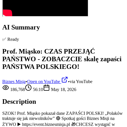
AI Summary
✅ Ready
Prof. Miąsko: CZAS PRZEJĄĆ
PAŃSTWO - ZOBACZCIE skalę zapaści
PAŃSTWA POLSKIEGO!
Biznes Misja
•
Open on YouTube
•
via
YouTube
186,768
56:10
May 18, 2026
Description
SZOK! Prof. Miąsko pokazał dane ZAPAŚCI POLSKI! „Polaków
traktuje się jak niewolników” 🔴 Spotkaj gości Biznes Misji na
ŻYWO ▶️ https://event.biznesmisja.pl 🎁CHCESZ wystąpić w