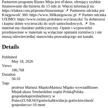
Partnerem programu Biznes Misja jest eFaktor, oferujący szybkie
finansowanie dla biznesu do 15 mln zł. Więcej informacji na:
https://efaktor.com.pl/promo/biznesmisja/ 📌 Partnerem odcinka jest
Księgowość 360: https://www.360ksiegowosc.pl 📌 Partner odcinka
OXIMO: https://www.oximo.pl/dobierz-wycieraczki/ Tu dobierzesz
i kupisz dobre wycieraczki do szyb samochodowych. 📌 Ten
materiał ma charakter publicystyczny. Opinie i wypowiedzi
przedstawione w materiale są wyłącznie opiniami rozmówcy i nie
muszą odzwierciedlać stanowiska prowadzącego ani kanału.
Details
Published
May 18, 2026
Views
186,768
Duration
56:10
Tags
profesor Mariusz Miąsko
Mariusz Miąsko wywiad
Biznes
Misja
Łukasz Smolarski
kto rządzi Polską
Polska
gospodarka
przedsiębiorcy w
Polsce
ZUS
KSEF
gotówka
likwidacja gotówki
wolność
gospodarcza
+
16
more