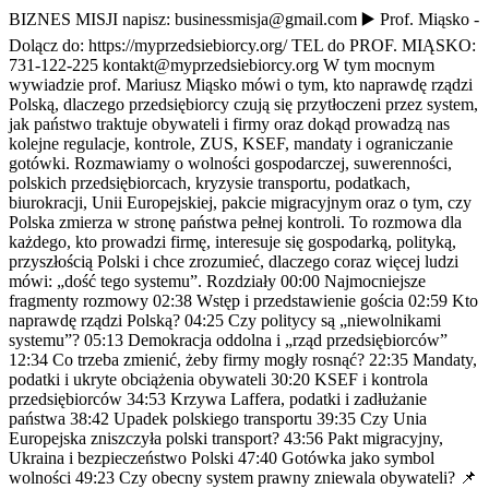
BIZNES MISJI napisz: businessmisja@gmail.com ▶️ Prof. Miąsko -
Dolącz do: https://myprzedsiebiorcy.org/ TEL do PROF. MIĄSKO:
731-122-225 kontakt@myprzedsiebiorcy.org W tym mocnym
wywiadzie prof. Mariusz Miąsko mówi o tym, kto naprawdę rządzi
Polską, dlaczego przedsiębiorcy czują się przytłoczeni przez system,
jak państwo traktuje obywateli i firmy oraz dokąd prowadzą nas
kolejne regulacje, kontrole, ZUS, KSEF, mandaty i ograniczanie
gotówki. Rozmawiamy o wolności gospodarczej, suwerenności,
polskich przedsiębiorcach, kryzysie transportu, podatkach,
biurokracji, Unii Europejskiej, pakcie migracyjnym oraz o tym, czy
Polska zmierza w stronę państwa pełnej kontroli. To rozmowa dla
każdego, kto prowadzi firmę, interesuje się gospodarką, polityką,
przyszłością Polski i chce zrozumieć, dlaczego coraz więcej ludzi
mówi: „dość tego systemu”. Rozdziały 00:00 Najmocniejsze
fragmenty rozmowy 02:38 Wstęp i przedstawienie gościa 02:59 Kto
naprawdę rządzi Polską? 04:25 Czy politycy są „niewolnikami
systemu”? 05:13 Demokracja oddolna i „rząd przedsiębiorców”
12:34 Co trzeba zmienić, żeby firmy mogły rosnąć? 22:35 Mandaty,
podatki i ukryte obciążenia obywateli 30:20 KSEF i kontrola
przedsiębiorców 34:53 Krzywa Laffera, podatki i zadłużanie
państwa 38:42 Upadek polskiego transportu 39:35 Czy Unia
Europejska zniszczyła polski transport? 43:56 Pakt migracyjny,
Ukraina i bezpieczeństwo Polski 47:40 Gotówka jako symbol
wolności 49:23 Czy obecny system prawny zniewala obywateli? 📌