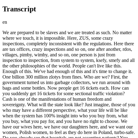
Transcript
en
We are prepared to be slaves and we are treated as such. No matter where we touch, it is impossible. Here, ZUS, some crazy inspections, completely inconsistent with the regulations. Here there are tax offices, crazy inspections and so on, one after another, rdos, villages, pimby, wimby, and so on, one person is just from inspection to inspection, from system to system, ksefy, smefy and all the other philosophies of the world. People can't live like this. Enough of this. We've had enough of this and it's time to change it. One billion 300 million zlotys from fines. Who are we? First, the government turned us into garbage collectors, we run around with bags and some bottles. Now people get 16 tickets each. How can you suddenly get 16 tickets for some sectional traffic violation? Cash is one of the manifestations of human freedom and sovereignty. What will the state look like? Just imagine, those of you who may have a different perspective, what your life will be like when the system has 100% insight into who you buy from, what you buy, what you pay for, and you have no right to choose. We have our wives here, we have our daughters here, and we want our women, Polish women, to feel as they do here in Poland, turbo-safe. Do you already see that hospitals are not accepting patients? You can already see that it is not only health care, but also communication. For example, in Krakow, the mayor of Krakow decided to limit communication there, because he says that Krakow cannot cope. Why can't he lift it? Because there is no budget revenue for foreign companies, two foreign companies, to have their hands on our servers. Both military and civilian counterintelligence should have long ago arrested the people who allowed this to happen. And the system should be conditionally suspended immediately. And proof that it should be so is the case of this lady who invites Lancerto on a business mission. Premium fashion for men and women. During the interview, water is served by Cehini Muszyna, the mission's business partner. The business mission partner is Ector, offering quick financing for businesses up to PLN 15 million. Go to efaktor.com.pl. and check the offer. 360 Accounting invites you to the podcast , a complete accounting program integrated with KSEF. Test for 30 days for free. Do you have good wipers? Better check, it's about your safety. Go to oximo.info and choose them in 30 seconds. September 4, 5, Warsaw. I invite you to a business conference where we will discuss trends in investing, business and development. See you. Hello everyone, I warmly welcome you all. Today we have a special guest, Professor Mariusz Miąsko. I'm very glad you finally made it to the studio, because there are a lot of interesting topics regarding Poland. I know you're fighting for a better life for us , so it's a pleasure to have you here. Thank you very much. Hello, Mr. Editor, and hello to all of you. Professor, let's start with the first question, because many viewers asked and this was the most requested question. Who do you think really rules Poland today? What is it like ? Mhm. I think that Poland is actually governed at the internal level by, of course, party presidents. I think we actually have this illusion of parliamentary democracy. In fact, MPs are not autonomous in their votes because MPs are slaves of the ones. If they do not receive the opportunity from the party chairman to run for the Sejm from the first position, they will almost certainly not get in. apart from a few exceptions, and this means that it is actually an illusion of democracy, which is a single elite, one could say, but not in the good sense of the word, but in the sense that it is not an egalitarian body, it is not a society, it is not even a group of MPs, but rather the party presidents who actually indicate these directions and then hold people accountable for these voting directions. Moreover, this sounds great in direct conversations with MPs. After one of my podcasts, one of these leading MPs called and said that it was great that he heard what he heard from me on this podcast, because he says that he could not say that as an MP, much less vote in certain directions. This also shows that this reflection is inside these deputies, senators, that they are actually slaves of this parliamentary system. So, on the external level, who rules? Powerful corporations like Black Rock rule, right? In fact, most of what happens in countries, or a huge part of what happens in countries, is managed from the back seat above our heads. And, of course, in some important aspect, states are governed by the secret services of various countries. It must be remembered that countries, and especially Poland, which is located in such an unfavorable geopolitical position, in a melting pot, one could say, between the East and the West, have been additionally torn and torn for years, for decades, by the influence of various types of services. So, unfortunately, it is not us, the citizens, who are in charge at this stage. So this grassroots democracy that we promote, whether we promoted it within the DAO, or now within the We the People association, or now within the We the Entrepreneurs association and the government of entrepreneurs. This is just the beginning. We are trying to create the seeds of grassroots democracy, that is, taking power over the state, our state. Mhm. And do you think it will work? It's a bit of a reference to the fact that it's difficult to tell the truth, as you said, that this MP said he couldn't have said it, and on the other hand, there are some cases, so we can't speculate whether there are theories or not, but the last MP's death, somewhere before, someone somewhere says different things, Andrzej Leper and others, so it's a bit like someone stood out, it's hard to say there were such cases. Well , I'm saying that without going into these matters, it's probably hard to tell the truth. Yes, yes. There are many, many such cases. In my opinion, the case of Andrzej Leper is a prime example of a crime committed against a politician who represented a grassroots social movement, which was not swept under the carpet. I think we could see many such manifestations of sovereign thinking, perhaps even from General Petelicki, the former creator and commander of Grom, who at some point began to articulate a very sovereign and independent position and, also in strange circumstances, was found with a gunshot wound to the head when no prints of his weapon were found on the weapon . Well, that's obvious. We could probably multiply such cases and examples , but this should not discourage us in the slightest . On the contrary, we must constantly undertake these attempts and these actions, because it is not the case that the system of power, whether international, true, corporate, or political, or expressed by various types of foreign services, will stop on its own, will never stop. This means that only we can stop this direction that is unfavorable to us. Mhm. Well, we are fighting to somehow survive, but I just wanted to ask what it's like, because they say that unemployment is already at a record level. What's next for people? Because this job will only get worse. I'm wondering what's next with this AI, because they say it will take our jobs and that it always took our jobs at some point, I don't know, the car was invented, there were no horses. But today the pace is so fast that it is probably impossible to replace all these people and throw them into another bag. What do you think about this, Professor? What about unemployment? These are several aspects that overlap. First of all, we actually have a European recession. The European Union, not actually European, but within the European Union, to be more precise, the European Union brought this recession on itself with decades of disastrous decisions . And now this is the first source of growing unemployment. In fact, for the first time in 24 years, we have a situation where unemployment has increased for 10 consecutive months. The last such case was exactly 24 years ago. If this trend continues in May, we will have already jumped into a completely different box, one that is even more disastrous. The second issue is that artificial intelligence is, of course, taking away our job market. I once wrote such a study on the labor market, a scientific study on the international labor market, but from it it is possible, one might say, to extract and also partially estimate directions in Poland. Well, we assume that at least 200 million workers worldwide will lose their jobs as a result of artificial intelligence . At least 200 million. But as I pointed out in this study of mine, these reports are drastically underestimated. They are drastically underestimated, perhaps even 10 times. In Poland, if we maintained a certain symmetry, it would mean that some 5.5 million people would have to look for work in the next five to seven years. This doesn't mean he won't find the job, but it means he will have to find an idea for himself, redefine the idea for himself. They were someone, they were doing well, they were able to do this job, and now they will have to, for example, and this is especially true in IT, and now they will have to find an idea again, acquire new competencies. When it comes to IT, this is an absolutely unprecedented situation. In one day alone, Google laid off 30,000 employees in one day. in one day in the first quarter, all of big tech laid off a quarter of a million people in the United States 250,000 in one quarter quarter. If we look at the 10 largest companies in the IT sector, they lay off from several dozen to sometimes several thousand people at least, but these are one-off collective layoffs, where in one day, for example, 9,000 people receive notice. Now, when we look at percentage statistics, it's interesting that, for example, the largest companies like Microsoft are laying off 30,000 employees while recording