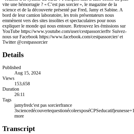
vite une hémorragie ? « C’est pas sorcier », le magazine de la
science et de la découverte présenté par Fred, Jamy et Sabine. A
bord de leur camion laboratoire, les trois présentateurs nous
emmènent vers des sites insolites et spectaculaires pour nous
expliquer le monde qui nous entoure. Retrouvez les émissions sur
YouTube https://www.youtube.com/user/cestpassorcierftv Suivez-
nous sur Facebook https://www.facebook.com/cestpassorcier/ et
Twitter @cestpassorcier
Details
Published
Aug 15, 2024
Views
153,658
Duration
26:11
Tags
jamy
fred
c'est pas sorcier
france
3
science
découverte
question
école
exposé
CPS
educatif
jeunesse
+
more
Transcript