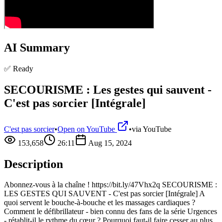
AI Summary
✅ Ready
SECOURISME : Les gestes qui sauvent -
C'est pas sorcier [Intégrale]
C'est pas sorcier
•
Open on YouTube
•
via
YouTube
153,658
26:11
Aug 15, 2024
Description
Abonnez-vous à la chaîne ! https://bit.ly/47Vhx2q SECOURISME :
LES GESTES QUI SAUVENT - C'est pas sorcier [Intégrale] A
quoi servent le bouche-à-bouche et les massages cardiaques ?
Comment le défibrillateur - bien connu des fans de la série Urgences
- rétablit-il le rythme du cœur ? Pourquoi faut-il faire cesser au plus