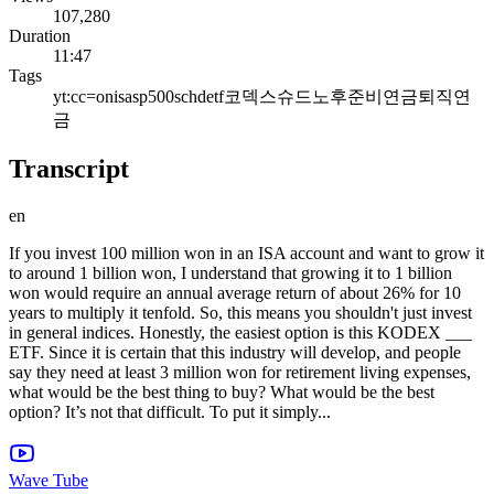
107,280
Duration
11:47
Tags
yt:cc=on
isa
sp500
schd
etf
코덱스
슈드
노후준비
연금
퇴직연
금
Transcript
en
If you invest 100 million won in an ISA account and want to grow it
to around 1 billion won, I understand that growing it to 1 billion
won would require an annual average return of about 26% for 10
years to multiply it tenfold. So, this means you shouldn't just invest
in general indices. Honestly, the easiest option is this KODEX ___
ETF. Since it is certain that this industry will develop, and people
say they need at least 3 million won for retirement living expenses,
what would be the best thing to buy? What would be the best
option? It’s not that difficult. To put it simply...
Wave Tube