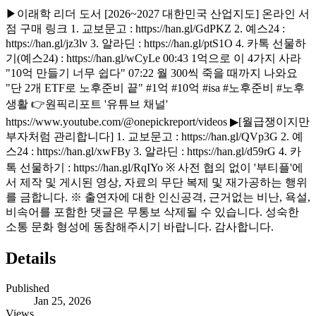
▶이래학 리더 도서 [2026~2027 대한민국 산업지도] 온라인 서
점 구매 링크 1. 교보문고 : https://han.gl/GdPKZ 2. 예스24 :
https://han.gl/jz3lv 3. 알라딘 : https://han.gl/ptS1O 4. 카톡 선물하
기(예스24) : https://han.gl/wCyLe 00:43 1억으로 이 4가지 사라
"10억 만들기 너무 쉽다" 07:22 월 300씩 죽을 때까지 나와요
"단 2개 ETF로 노후준비 끝" #1억 #10억 #isa #노후준비 #노후
생활 👉원픽리포트 '유튜브 채널'
https://www.youtube.com/@onepickreport/videos ▶[월급쟁이지만
부자처럼 관리합니다] 1. 교보문고 : https://han.gl/QVp3G 2. 예
스24 : https://han.gl/xwFBy 3. 알라딘 : https://han.gl/d59rG 4. 카
톡 선물하기 : https://han.gl/RqIYo ※ 사전 협의 없이 '부티플'에
서 제작 및 게시된 영상, 자료의 무단 복제 및 재가공하는 행위
를 금합니다. ※ 출연자에 대한 인신공격, 근거없는 비난, 욕설,
비속어를 포함한 댓글은 무통보 삭제될 수 있습니다. 성숙한
소통 문화 형성에 동참해주시기 바랍니다. 감사합니다.
Details
Published
Jan 25, 2026
Views