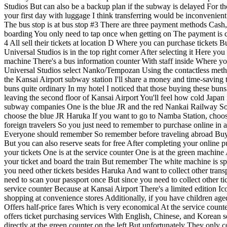
Studios But can also be a backup plan if the subway is delayed For tho
your first day with luggage I think transferring would be inconvenien
The bus stop is at bus stop #3 There are three payment methods Cash
boarding You only need to tap once when getting on The payment is co
4 All sell their tickets at location D Where you can purchase tickets
Universal Studios is in the top right corner After selecting it Here yo
machine There's a bus information counter With staff inside Where yo
Universal Studios select Nanko/Tempozan Using the contactless method 
the Kansai Airport subway station I'll share a money and time-saving
buns quite ordinary In my hotel I noticed that those buying these buns
leaving the second floor of Kansai Airport You'll feel how cold Japan
subway companies One is the blue JR and the red Nankai Railway So h
choose the blue JR Haruka If you want to go to Namba Station, choose
foreign travelers So you just need to remember to purchase online in ad
Everyone should remember So remember before traveling abroad Buy your
But you can also reserve seats for free After completing your online 
your tickets One is at the service counter One is at the green machin
your ticket and board the train But remember The white machine is spe
you need other tickets besides Haruka And want to collect other tran
need to scan your passport once But since you need to collect other ti
service counter Because at Kansai Airport There's a limited edition Ic
shopping at convenience stores Additionally, if you have children age
Offers half-price fares Which is very economical At the service count
offers ticket purchasing services With English, Chinese, and Korean s
directly at the green counter on the left But unfortunately They only