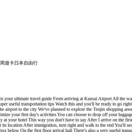
周遊卡
日本自由行
is your ultimate travel guide From arriving at Kansai Airport All the 
er useful transportation tips Watch this and you'll be ready to go righ
he airport to the city We've planned to explore the Tenjin shopping ar
ximize your first day's activities You can choose to drop off your lugga
 your hotel This way you don't have to say After I arrive on the first d
or its location After immigration, turn right and walk to the end You'll s
box below On the first floor arrival hall There's also a very useful trans