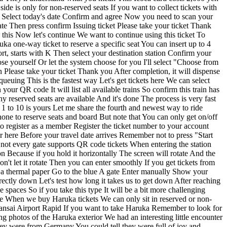
e is only for non-reserved seats If you want to collect tickets with
staff After everyone enters Don't worry about the platform being far away Because there are escalators or elevators here To go directly down Let's test how long it takes us to get down After reaching the platform below You can see this is not the express train It's the regular Kansai Airport Rapid There are no reserved seats or luggage storage spaces So if you take this type It will be a bit more challenging Haruka will be at platform 4 Cars 5, 6, and 7 are non-reserved seating The rest are reserved seats Car 1 is the green car Which costs a bit more When we buy Haruka tickets We can only sit in reserved or non-reserved seats Everyone can see that at the bottom of the station There are instructions Showing which car to queue for Like this one is the Kansai Airport Rapid If you want to take Haruka Remember to look for this symbol for Haruka This is the position for car 6 Just look at the symbols on the ground And you'll know where each car stops While taking photos of the Haruka exterior We had an interesting little encounter A foreigner enthusiastically tapped my shoulder To let us know the Kitty seats were being automatically adjusted Upon asking, we learned they were from Germany You could tell they were full of joy and excitement for their Japan trip After boarding, there's an area next to you for luggage Large luggage can be placed here You don't need to reserve space for large luggage So you can use any available space Inside, there are cute Hello Kitty designs everywhere Like adorable patterns on the windows And Kitty seat covers on the back of the chairs The middle armrest can be lifted up And for dining There's a tray table you can pull out It's a simple small table For drinks and small items Osaka isn't just a food paradise It also has a cool nickname called "The Nation's Kitchen" Today we came to Tenma Market in the morning Which is the origin of this "Nation's Kitchen" nickname Osaka rose to prominence Mainly because of its highly developed And extensive waterways At the intersection of waterways Large trading centers gradually developed Tenma Market is one of them And do you know The famous area Dotonbori Doesn't Dotonbori have a canal in front That was a canal built during the Tokugawa period So canals were very important For Osaka's rise Can you think of A place in Taiwan That also rose to prominence Because of canals? The answer is Dadaocheng Actually, when I just came out of the subway The buildings along the way didn't look like modern Japanese architecture Instead, it feels more like a local market Coming down I saw a fruit store The fruit prices are quite reasonable This bunch of bananas is only 192 yen Compared to the supermarket I visited yesterday It's a bit cheaper They also have strawberries here I'm not sure about the price differences between varieties The strawberries look so big 645 yen There's an area selling fruit with less appealing appearance But the prices are very cheap If you want to find bargains This market is very suitable Next to the fruit store there's a Pro Mart It's a supermarket specifically for chefs and restaurants Because its prices are so cheap And the quality is good So as a result Many locals come to shop at this supermarket Because there are many daily necessities here And a wide variety of food ingredients There are all kinds of ingredients Wow, it's really abundant Just looking at the meat and ham section There are so many different options This large tray of pork is only 666 yen This kind of premium marbled beef Is also sold here The marbling looks beautiful 1,333 yen No wonder this place has become a favorite For restaurants and housewives Because it offers a really wide variety of ingredients There are also many ready-to-cook meal packs Like these ones labeled for business use Which are specifically for restaurants There are also many different kinds of snacks here I think it's quite suitable for regular tourists Or individual visitors to come here and buy snacks In this market There are relatively fewer stores selling ready-to-eat food Next to the Pro Mart chef's supermarket There's a tempura shop It's one of the few places selling ready-to-eat food that you can eat on-site When people think of tempura You might wonder if it's like sweet potato fries Actually, tempura in Japanese means fried food Any food that's deep-fried is called tempura Tempura was brought from Nagasaki to Edo After inexpensive rapeseed oil became available Tempura gradually became a common street food A dish that everyone could eat So it became one of the three great cuisines of Edo Roy, can you guess The three great cuisines of Edo One is tempura, right? What are the other two? Sashimi Do you think everyone could afford sashimi? Dumplings Dumplings are Chinese Something we eat often Ramen Oh, none of your guesses are right Okay, here's the answer The first is tempura, right? Then the second is sushi And the third is soba noodles These three are the great cuisines of the Edo period This tempura shop Even when it gets cold It's still very delicious And what's special is that it's not greasy at all It tastes very fresh and light Each bite lets you taste the natural sweetness of the ingredients And have you noticed Its coating is different from regular tempura It only has a thin layer of batter Not thick and greasy like traditional tempura If you take it back to your hotel as a midnight snack It's still delicious The squid tempura is the owner's signature dish I definitely recommend everyone try it Downstairs there's a place called Mitsutaka Seafood Wow, this is a whole octopus! Yesterday at Kuromon Market Just four or five slices cost 500 yen This is so big and thick They also sell tuna slices like this But the downside here is It's really for local families to shop Their items are all pre-cut and packaged like this Not very suitable for tourists to buy and eat on the spot Better for buying to cook later They also have pre-prepared salmon here For making sashimi I wonder if some restaurants also come here to shop It's really convenient Everything is already prepared for you Hokkaido scallops for 980 yen These can be eaten raw They sell smaller packages of salmon roe For 480 yen A small box of sea urchin costs 2,380 yen The shrimp are super thick and large Look at these shr