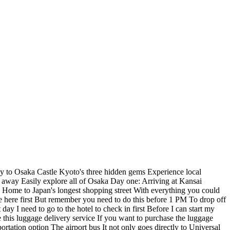
way to Osaka Castle Kyoto's three hidden gems Experience local
t away Easily explore all of Osaka Day one: Arriving at Kansai
ea Home to Japan's longest shopping street With everything you could
ge here first But remember you need to do this before 1 PM To drop off
ay I need to go to the hotel to check in first Before I can start my
ee this luggage delivery service If you want to purchase the luggage
portation option The airport bus It not only goes directly to Universal