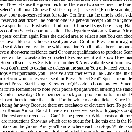
n Now let's use the green machine There are two sides here The blue sid
elect Traditional Chinese first It
's simple, just select QR code scanning Select today's date Confirm and agree Now you need to scan your passport There's a passport scanner here Photo side facing up It will show your non-reserved seat for today Confirm that the time is today's date Then press confirm Issuing ticket Please take your ticket Thank you After it comes out You'll have two pieces The top one is your non-reserved seat ticket The bottom one is a general receipt You can ignore this Now let's continue We want to continue using this ticket To reserve a reserved seat Now We'll use this non-reserved ticket to reserve a specific seat First select Traditional Chinese It says here Using Haruka one-way ticket to reserve a specific seat You can insert up to 4 tickets at once Insert your ticket Then select "Insertion Complete" Press confirm Select departure station The departure station is Kansai Airport, starts with K Then select your destination station Confirm your departure and destination Press search Select the time of the train Then press confirm again Press the circled area to select a seat You can choose yourself Or let the system choose for you I'll select "Choose from seat map" You can choose any car you want Select the one with the most available seats Choose a seat you want Confirm Press confirm again Please take your ticket Thank you After completion, it will dispense two tickets One is for non-reserved seating And one is for your reserved seat When you get to the white machine You'll notice there's no one queuing This is the fastest way Let's get tickets here We can select Traditional Chinese directly There's a confirmation screen You must have a short-term residence card Or tourist qualification to purchase Scan your QR code It will list all available trains So confirm this train has reserved seats available Then select it So don't worry about Whether there will be no seats after you select Rest assured it will show How many reserved seats are available And it's done The process is very fast The white machine is special It assigns reserved seats by area concept So you'll see it says Seats in car number 8 Any available seat from row 1 to 10 is yours Let me share the fourth and newest way to ride Purchasing the Haruka West QR ticket The benefit is it's cheaper And you don't need to exchange tickets at the station You only need your phone to reserve seats and board But note that You can only get on/off at stations specified during purchase You can't get off at intermediate stops After purchase, you'll receive a voucher with a link Click the link to register as a member Register the ticket number to your account Then you can view your ticket in the issued tickets section Select the ticket you want to reserve a seat for Press "Select Seat" Special reminder here Before your travel date arrives Remember not to press "Start Using" Then select your travel date, train, and seat And on the day of travel Press "Start Using" Show your QR code to board and exit Since not every gate supports QR code tickets When entering the station Look for gates with QR code scanning function Because phone screens rotate Remember to hold your phone upright when entering the station Because if you hold it horizontally The screen will rotate And the QR code won't scan properly This is my experience from scanning QR codes these days Or remember to lock your phone in portrait mode Don't let it rotate Then you can enter smoothly If you get tickets from the green machine Go to the blue B gate Stack the two tickets together Insert them to enter the station For the white machine tickets Since it's a thermal paper Go to the blue A gate Enter manually Show your ticket to the 