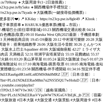
e.is/7b9kmp 🔸大阪周遊卡(1~2日遊推薦)：
//rs23cp.pse.is/8y5aku 🔸關西機場伴手禮預定：
ps://rs23cp.pse.is/7kyadz ✈️大阪機票(一鍵搜尋低價機票)：
Kday：https://rs23cp.pse.is/8gle49 📍 Klook：
 QR使用電子車票搭車🔸HARUKA優惠車票(機場→市區)：
 關西機場1F-機場巴士(前往環球影城) 03:23 關西機場交通比較表 04:24
ka-白色機器(取票) 09:10 Haruka West QR(2025最新：手機搭車劃
 19:03 天神橋筋商店街 19:45 OS藥妝 20:12 中村屋可樂餅 20:28 大阪
5:46 大阪周遊卡：搭乘地鐵教學 26:06 大阪生活今昔館 30:26 とんかつＫ
 大阪水上巴士Aqualiner 40:06 大阪城御座船 42:27 ミライザ大
精肉店 天満橋店 52:31 咲洲宇宙塔展望台 55:19 花費總結 55:37
1:03:20 美山茅草屋 01:05:24 返回大阪難波 Day5 01:07:29
04 南海難波站 01:17:10 南海電鐵-購票/取票 01:18:05 南海電鐵-進站
(實體櫃位) 01:23:58 關西機場-伴手禮開箱 01:34:16 預定伴手禮
DkEERau6gs8R1m9Ln8DMS0bk8MRZ 🇯🇵〔日本/京都〕：
list?list=PLch1NDkEERasM8m7si2NS5l5QU7wHoluD 🇯🇵〔日本/
tube.com/playlist?
v8O6xizTPDcLT-M7VIw36U 🇻🇳〔越南/富國島〕：
ylist?list=PLch1NDkEERasVVpaWW7NJGsGVIbEjK_jb 🇵🇭〔宿霧/
大阪自由行 #大阪 #大阪旅遊 #日本大阪 #大阪交通 #大阪景點 #大阪周遊卡 #日本