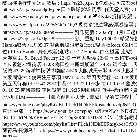
關西機場行李寄送到飯店：https://rs23cp.pse.is/7b9kyd 🔸
https://rs23cp.pse.is/5lg8yy 🔸日本環球影城(門票+任天堂入園)：ht
https://www.kixdutyfree.jp/tw/homepage.html 🎁KKd
https://www.trip.com/t/2DsSOr1uOQ2 🌏更多旅遊靈感/
https://rs23cp.pse.is/8gleps ➖➖➖➖➖ 資訊更
https://rs23cp.pse.is/5lgca8 ➖➖➖➖➖ 影片重點 Day1 
Haruka取票方式 05:37 關西機場限定版Icoca/兒童版Icoca 06:14 H
位) 10:35 Haruka-綠色機器(進站) 10:52 Haruka-白色機器(進站)
天滿宮 21:51 Bread Factory 22:49 千草大阪燒 23:40 
ＹＫ阪急32番街店 32:08 梅田空中庭園展望台 34:35 絹谷幸二 天空美術館
阪城 43:35 海洋堂模型博物館 44:46 大阪城天守閣 48:36 大阪和
大阪周遊卡：使用注意事項 Day4 56:25 第四天行程 56:34 大阪難波搭乘
第五天行程 01:07:40 木津市場 01:13:27 LIFE超市 01:15:03
01:18:55 南海電鐵-車廂設備 01:19:35 關西機場-伴手禮(預定取貨
(含折扣碼) ➖➖➖➖➖ 【跟著創世小夫妻，體驗世界的美好🌎】 🇯🇵〔日本/大阪〕
https://youtube.com/playlist?list=PLch1NDkEERasuq4Gyvd
東北.中部〕：https://www.youtube.com/playlist?list=PLch1NDk
list=PLch1NDkEERauCg7skRr1Dq3gR0inb7U8X 🇻🇳〔越南/峴港
https://www.youtube.com/playlist?list=PLch1NDkEERasgko
薄荷島/長灘島〕：https://www.youtube.com/playlist?li
自由行