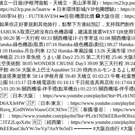
京都天橋立一日遊(伊根灣遊船・天橋立・美山茅草屋)：https://rs23cp.ps
tps://rs23cp.pse.is/5natvw 🔸日本環球影城(VIP包團體驗)：https:
ay折扣碼(滿1,500享94 折)：FU7TRAVE94 🛌住宿/機票比價 🏨大阪住宿：htt
票券搜尋 (如果你正好要規劃其他旅行，點擊下方連結預訂，支持我們創作更多影片❤️) 📍 K
新：2025年11月1日起HARUKA取票已經沒有白色機器囉，建議直接選WEST
00:00 精采預告 00:20 第一天行程 00:33 關西機場1F-行李寄送 01:08
aruka-綠色機器(取票) 07:16 Haruka-綠色機器(劃位) 08:27 Haru
 11:10 Haruka-月台/列車 12:52 Haruka-車廂設備 13:26 天滿市場
玉出超市-天神橋店 25:19 章魚燒 うまい屋 Day2 25:35 第二天行程 2
 38:05 WONDER CRUISE Day3 39:09 第三天行程 39:24
平館 48:56 大阪水上巴士Aqualiner 51:20 焼肉ホルモンまるよし
遊覽車 58:14 伊根舟屋 59:49 天橋立 01:02:23 午餐-松葉蟹火鍋 0
 難波公園 01:15:17 日本橋電器街 01:16:11 千日前道具商店街 01:17:
) 01:20:36 關西機場-伴手禮(點單機台) 01:22:55 關西機場-伴手禮
：https://www.youtube.com/playlist?list=PLch1N
p6sR_QD6AXJeHW 🇯🇵〔日本/東京〕：https://www.youtube.com/play
EERavq_IGrdNWovVoawGOCM3ve 🇹🇭〔泰國/曼谷〕：https://www.you
〕：https://www.youtube.com/playlist?list=PLch1NDkEERa
caGfOIC3TZ2LqoXzbc 🇳🇿〔紐西蘭〕：https://www.youtube.com/pla
st=PLch1NDkEERauCtluYW-5wVp7AnY9o5nI3 ➖➖➖➖➖ #