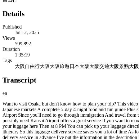
Details
Published
Jul 12, 2025
Views
599,892
Duration
1:35:19
Tags
大阪自由行
大阪
大阪旅遊
日本大阪
大阪交通
大阪景點
大阪
Transcript
en
Want to visit Osaka but don't know how to plan your trip? This video 
Japanese markets A complete 5-day 4-night food and fun guide Plus sup
Airport Since you'll need to go through immigration And travel from t
possibly need Kansai Airport offers a great service If you want to ma
your luggage here Then at 8 PM You can pick up your luggage directly at
itinerary So this luggage delivery service saves you a lot of time As f
delivery service in advance I've put the information in the description 