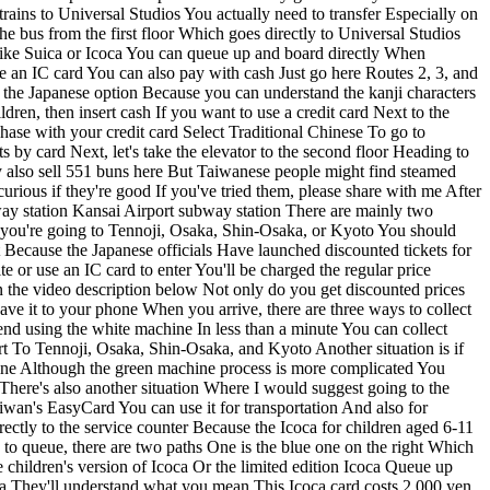
rains to Universal Studios You actually need to transfer Especially on
e bus from the first floor Which goes directly to Universal Studios
Like Suica or Icoca You can queue up and board directly When
 an IC card You can also pay with cash Just go here Routes 2, 3, and
ng the Japanese option Because you can understand the kanji characters
dren, then insert cash If you want to use a credit card Next to the
ase with your credit card Select Traditional Chinese To go to
by card Next, let's take the elevator to the second floor Heading to
ey also sell 551 buns here But Taiwanese people might find steamed
urious if they're good If you've tried them, please share with me After
bway station Kansai Airport subway station There are mainly two
 you're going to Tennoji, Osaka, Shin-Osaka, or Kyoto You should
Because the Japanese officials Have launched discounted tickets for
e or use an IC card to enter You'll be charged the regular price
n the video description below Not only do you get discounted prices
ve it to your phone When you arrive, there are three ways to collect
end using the white machine In less than a minute You can collect
ort To Tennoji, Osaka, Shin-Osaka, and Kyoto Another situation is if
chine Although the green machine process is more complicated You
 There's also another situation Where I would suggest going to the
aiwan's EasyCard You can use it for transportation And also for
ectly to the service counter Because the Icoca for children aged 6-11
 to queue, there are two paths One is the blue one on the right Which
 children's version of Icoca Or the limited edition Icoca Queue up
coca They'll understand what you mean This Icoca card costs 2,000 yen