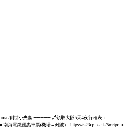
om/c/創世小夫妻 ➖➖➖➖➖ 🔗領取大阪5天4夜行程表：
南海電鐵優惠車票(機場→難波)：https://rs23cp.pse.is/5mrtpe 🔸