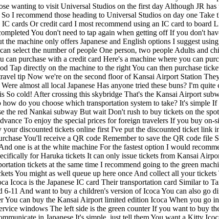
se wanting to visit Universal Studios on the first day Although JR has t
t So I recommend those heading to Universal Studios on day one Take th
, IC cards Or credit card I most recommend using an IC card to board 
mpleted You don't need to tap again when getting off If you don't have
 But the machine only offers Japanese and English options I suggest usi
u can select the number of people One person, two people Adults and chil
u can purchase with a credit card Here's a machine where you can purch
Tap directly on the machine to the right You can then purchase tickets 
 travel tip Now we're on the second floor of Kansai Airport Station Th
 Were almost all local Japanese Has anyone tried these buns? I'm quite c
 is So cold! After crossing this skybridge That's the Kansai Airport su
ow do you choose which transportation system to take? It's simple If
 the red Nankai subway But wait Don't rush to buy tickets on the spot 
vance To enjoy the special prices for foreign travelers If you buy on-sit
 discounted tickets online first I've put the discounted ticket link i
purchase You'll receive a QR code Remember to save the QR code file Sa
e And one is at the white machine For the fastest option I would recomm
cifically for Haruka tickets It can only issue tickets from Kansai Airp
sportation tickets at the same time I recommend going to the green ma
ckets You might as well queue up here once And collect all your tickets
oca Icoca is the Japanese IC card Their transportation card Similar to T
d 6-11 And want to buy a children's version of Icoca You can also go dir
er You can buy the Kansai Airport limited edition Icoca When you go in
ervice windows The left side is the green counter If you want to buy the
 communicate in Japanese It's simple, just tell them You want a Kitty I