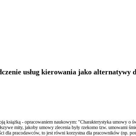
czenie usług kierowania jako alternatywy 
 moją książką - opracowaniem naukowym: "Charakterystyka umowy o św
łszywe mity, jakoby umowy zlecenia były rzekomo tzw. umowami śmiec
i dla pracodawców, to jest równi korzystna dla pracowników (np. po