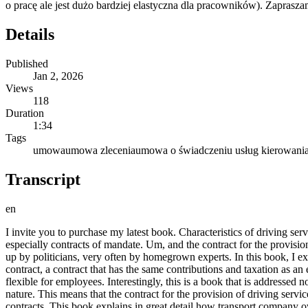
o pracę ale jest dużo bardziej elastyczna dla pracowników). Zapras
Details
Published
Jan 2, 2026
Views
118
Duration
1:34
Tags
umowa
umowa zlecenia
umowa o świadczeniu usług kierowani
Transcript
en
I invite you to purchase my latest book. Characteristics of driving ser
especially contracts of mandate. Um, and the contract for the provisio
up by politicians, very often by homegrown experts. In this book, I expl
contract, a contract that has the same contributions and taxation as
flexible for employees. Interestingly, this is a book that is addressed 
nature. This means that the contract for the provision of driving servi
contracts. This book explains in great detail how transport company o