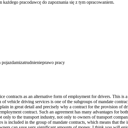
zam każdego pracodawcę do zapoznania się z tym opracowaniem.
a pojazdami
zatrudnienie
prawo pracy
vice contracts as an alternative form of employment for drivers. This is
n of vehicle driving services is one of the subgroups of mandate contrac
ain in great detail and precisely why a contract for the provision of dri
 an employment contract. Such an agreement has many advantages for bot
not only to the transport industry, not only to owners of transport compa
ces is included in the group of mandate contracts, which means that the i
wners can save very significant amounts of money. I think you will enj