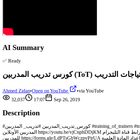
AI Summary
✅ Ready
Ahmed Zidan
•
Open on YouTube
•
via
YouTube
32,037
17:07
Sep 26, 2019
Description
#كورس_تدريب_المدربين #تدريب_ المدربين #training_of_trainers #train_the_trainer #TOT_course #Training_needs #training_needs_assessment #training_needs_analysis #TNA للتسجيل في دبلومة تدريب
المدربين الأونلاين https://youtu.be/vjCnphDDjKM رابط قناة التليجرام https://t.me/trainerahmedzidan2 الاسئله التي يمكن سؤالها للموظفين https://forms.gle/nHoD6JL9FwMoVNLJA الاسئله التي يمكن سؤالها
للمدريين https://forms.gle/LdPTsGbWczpvPjrUA المحتوي ده للمدربين وللمهتمين بمجال التدريب بشكل عام من اعداد الحقيبة التدريبة ومن مهارات العرض وكيفية التعامل مع المتدربين واعداد المادة العلمية