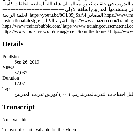
يعني هنتكلم عن كل ما يخص علم التدريب في حلقات كتيرة متتالية ان شاء الله لمتابعة الحلقات كاملة https://www.youtube.com/wa
======================= أفضل المواقع التي يستخدمها المدربين الحلقة الأولى https://youtu.be/wZ--z_MsKPY الحلقة الثانية https://youtu.be/834iCZnxwts الحلقة الثالثة https://youtu.be/rMvAqcu7EY0
الحلقة الرابعة https://youtu.be/8OL85jjSzA4 المصادر https://www.instructionaldesign.org/models/addie/ https://www.learnupon.com/blog/addie-5-steps/ https://educationaltechnology.net/the-addie-model-
instructional-design/ لشراء الكتاب https://www.amazon.com/Training-Dummies-Elaine-Biech/dp/0764559850 --------------------------------------------------------------------------------------------------------------
https://www.trainerbubble.com/ https://www.trainingcoursematerial.
https://www.toolshero.com/management/train-the-trainer/ https://www.th
Details
Published
Sep 26, 2019
Views
32,037
Duration
17:07
Tags
المدرب
تدريب
Transcript
Not available
Transcript is not available for this video.