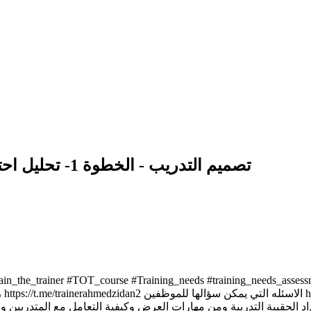
كورس تدريب المدربين (ToT) تصميم التدريب - الخطوة 1- تحليل احتياجات التدريب